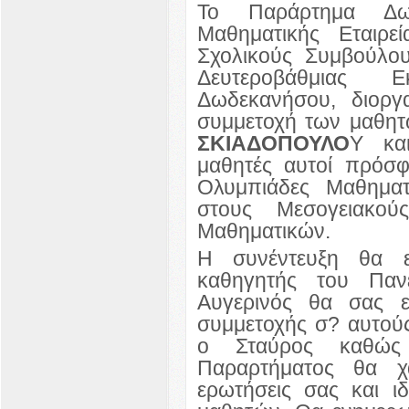
Το Παράρτημα Δω
Μαθηματικής Εταιρε
Σχολικούς Συμβούλο
Δευτεροβάθμιας 
Δωδεκανήσου, διοργ
συμμετοχή των μαθη
ΣΚΙΑΔΟΠΟΥΛΟ
Υ κ
μαθητές αυτοί πρόσφα
Ολυμπιάδες Μαθηματ
στους Μεσογειακού
Μαθηματικών.
Η συνέντευξη θα ε
καθηγητής του Πανε
Αυγερινός θα σας ε
συμμετοχής σ? αυτού
ο Σταύρος καθώς
Παραρτήματος θα χ
ερωτήσεις σας και ιδ