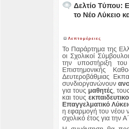
Δελτίο Tύπου: 
το Νέο Λύκειο κ
Λεπτομέρειες
Το Παράρτημα της Ελλ
οι Σχολικοί Σύμβουλ
την υποστήριξη του
Επιστημονικής Καθ
Δευτεροβάθμιας Εκπ
συνδιοργανώνουν
ανο
για τους
μαθητές
, του
και τους
εκπαιδευτικ
Επαγγελματικό Λύκε
η εφαρμογή του νέου ν
σχολικό έτος για την Α΄
Η συνάντηση θα πρα