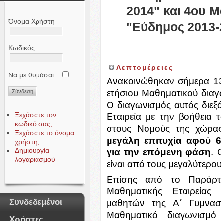
2014" και 4ου 
Όνομα Χρήστη
"Εύδημος 2013-
Κωδικός
Λεπτομέρειες
Να με θυμάσαι
Α
νακοινώθηκαν σήμερα 1
ετήσιου Μαθηματικού δια
Ο διαγωνισμός αυτός διεξ
Ξεχάσατε τον
Εταιρεία με την βοήθεια
κωδικό σας;
στους Νομούς της χώρα
Ξεχάσατε το όνομα
μεγάλη επιτυχία αφού 
χρήστη;
Δημιουργία
για την επόμενη φάση
. 
λογαριασμού
είναι από τους μεγαλύτερου
Επίσης από το Παράρτ
Μαθηματικής Εταιρείας
Συνδεδεμένοι
μαθητών της Α΄ Γυμνασ
Μαθηματικό διαγωνισ
Χρήστες