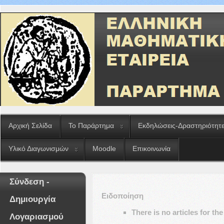
Αρχική Σελίδα
Το Παράρτημα
Εκδηλώσεις-Δραστηριότητ
Υλικό Διαγωνισμών
Moodle
Επικοινωνία
Σύνδεση -
Ειδοποίηση
Δημιουργία
There is no articles for th
Λογαριασμού