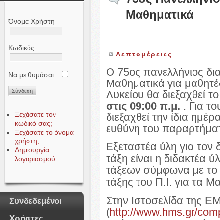
Μαθηματικά
Όνομα Χρήστη
Κωδικός
Λεπτομέρειες
Ο 75ος πανελλήνιος δ
Να με θυμάσαι
Μαθηματικά για μαθητές
Λυκείου θα διεξαχθεί 
στις 09:00 π.μ.
. Για τ
Ξεχάσατε τον
διεξαχθεί την ίδια ημέ
κωδικό σας;
ευθύνη του παραρτήμα
Ξεχάσατε το όνομα
χρήστη;
Εξεταστέα ύλη για τον
Δημιουργία
τάξη είναι η διδακτέα
λογαριασμού
τάξεων σύμφωνα με το
τάξης του Π.Ι. για τα Μ
Στην Ιστοσελίδα της Ε
Συνδεδεμένοι
(
http://www.hms.gr/com
Χρήστες