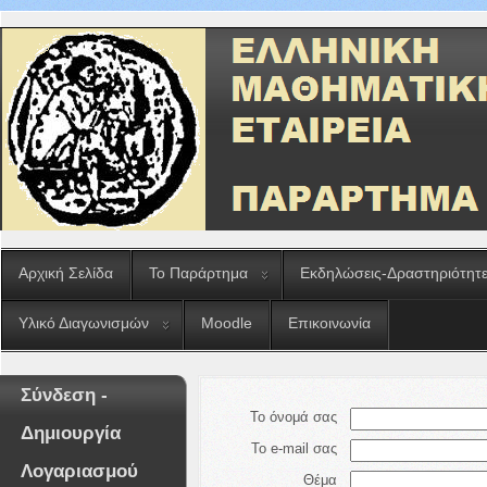
Αρχική Σελίδα
Το Παράρτημα
Εκδηλώσεις-Δραστηριότητ
Υλικό Διαγωνισμών
Moodle
Επικοινωνία
Σύνδεση -
Το όνομά σας
Δημιουργία
Το e-mail σας
Λογαριασμού
Θέμα