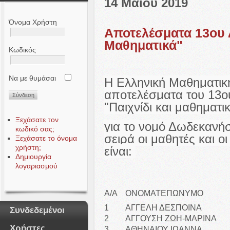
14 Μαΐου 2019
Όνομα Χρήστη
Αποτελέσματα 13ου 
Μαθηματικά"
Κωδικός
Να με θυμάσαι
Η Ελληνική Μαθηματική
αποτελέσματα του 13ο
"Παιχνίδι και μαθηματι
Ξεχάσατε τον
για το νομό Δωδεκανήσ
κωδικό σας;
σειρά οι μαθητές και ο
Ξεχάσατε το όνομα
χρήστη;
είναι:
Δημιουργία
λογαριασμού
Α/Α
ΟΝΟΜΑΤΕΠΩΝΥΜΟ
1
ΑΓΓΕΛΗ ΔΕΣΠΟΙΝΑ
Συνδεδεμένοι
2
ΑΓΓΟΥΣΗ ΖΩΗ-ΜΑΡΙΝΑ
Χρήστες
3
ΑΘΗΝΑΙΟΥ ΙΩΑΝΝΑ