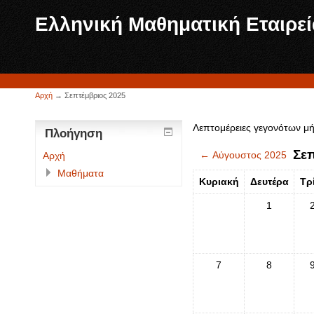
Ελληνική Μαθηματική Εταιρε
Αρχή
→
Σεπτέμβριος 2025
Λεπτομέρειες γεγονότων μή
Πλοήγηση
Σε
←
Αύγουστος 2025
Αρχή
Μαθήματα
Κυριακή
Δευτέρα
Τρ
1
7
8