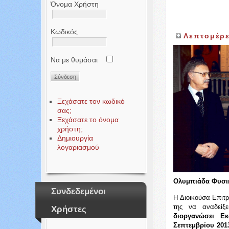
Όνομα Χρήστη
Κωδικός
Λεπτομέρε
Να με θυμάσαι
Ξεχάσατε τον κωδικό
σας;
Ξεχάσατε το όνομα
χρήστη;
Δημιουργία
λογαριασμού
Ολυμπιάδα Φυσικ
Συνδεδεμένοι
Η Διοικούσα Επιτ
της να αναδείξ
Χρήστες
διοργανώσει Ε
Σεπτεμβρίου 201