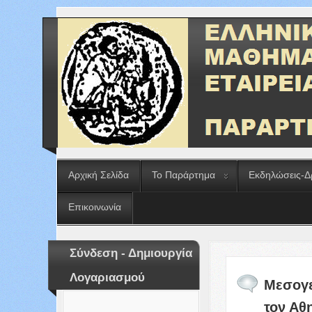
Αρχική Σελίδα
Το Παράρτημα
Εκδηλώσεις-Δ
Επικοινωνία
Σύνδεση - Δημιουργία
Λογαριασμού
Μεσογε
τον Αθ