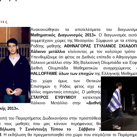
ιες
Ανακοινώθηκαν τα αποτελέσματα του διαγωνι
Μαθηματικός Διαγωνισμός 2013»
. Ο
διαγωνισμός αυτός
συμμετέχουν χώρες της Μεσογείου. Σύμφωνα με τα επίση
Ροδίτης μαθη
τής
ΑΘΗΝΑΓΟΡΑΣ ΣΤΥΛΙΑΝΟΣ ΣΚΙΑΔΟ
Χάλκινο μετάλλιο
κλείνοντας με τον καλύτερο τρόπο 
Υπενθυμίζουμε ότι φέτος σε Διεθνές επίπεδο ο Αθηναγόρα
Χάλκινο μετάλλιο στην 30η Βαλκανική Ολυμπιάδα και Εύφ
Διεθνή Ολυμπιάδα Μαθηματ
ικών αναρριχώμενος
HALL
OF
FAME
όλων των εποχών
της Ελληνικής Μαθηματι
Στο χώρο όμως των Θετικών
Επιστημών η Ρόδος φέτος είχε κι
άλλες σημαντικές επιτυχίες. Ο μαθητής
ΣΤΑΥΡΟΣ ΕΥΘΥΜΙΟΥ
κατέκτησε
Χάλκινο Μετάλλιο στην
«Διεθνή
ής 2013».
ροπή του Παραρτήματος Δωδεκανήσου στην προσπάθεια
ει τους μαθητές που μας
κάνουν περήφανους θα
κδήλωση ? Συνέντευξη Τύπου το
Σάββατο 7
3
. Η εκδήλωση θα πραγματοποιηθεί στο χώρο που στεγάζεται το Παράρτημ