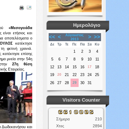
Ημερολόγιο
σμού
«Μεσογε
ιάδα
 είναι ετήσιος και
Αύγουστος
<<
<
>
>>
μα αποτελέσματα ο
2013
ΠΟΥΛΟΣ
κατέκτησε
Δε
Τρ
Τε
Πε
Πα
Σα
Κυ
τη φετινή χρονιά.
1
2
3
4
ς κατέκτησε επίσης
ημο μνεία στην 54η
5
6
7
8
9
10
11
στην
27η θέση
12
13
14
15
16
17
18
κής Εταιρείας.
19
20
21
22
23
24
25
26
27
28
29
30
31
Visitors Counter
Σήμερα
210
Χτες
2894
α Δωδεκανήσου και